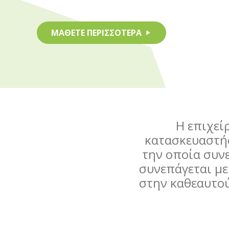
ΜΑΘΕΤΕ ΠΕΡΙΣΣΟΤΕΡΑ
play_arrow
H επιχεί
κατασκευαστής
την οποία συν
συνεπάγεται με
στην καθεαυτο