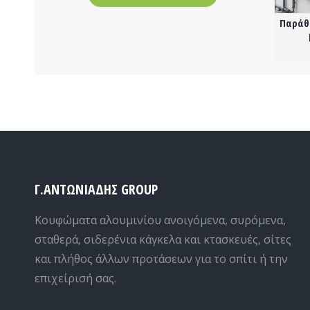
Προστατευτικό
Εξώπορτα αλουμινίου
Παράθ
ό
γραμματείας από
Πλέξιγκλας
Γ.ΑΝΤΩΝΙΑΔΗΣ GROUP
Κουφώματα αλουμινίου ανοιγόμενα, συρόμενα,
σταθερά, σιδερένια κάγκελα και κτασκευές, σίτες
και πλήθος άλλων προτάσεων για το σπίτι ή την
επιχείρισή σας.