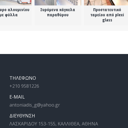
υρο αλουμινίου
Συρόμενα κάγκελα
Προστατευτικό
με φύλλα
παραθύρου
ταμείου από plexi
glass
ΤΗΛΕΦΩΝΟ
+210 9581226
E-MAIL
antoniadis_g@yahoo.gr
ΔΙΕΥΘΥΝΣΗ
ΛΑΣΚΑΡΙΔΟΥ 153-155, ΚΑΛΛΙΘΕΑ, ΑΘΗΝΑ