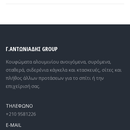
Γ.ΑΝΤΩΝΙΑΔΗΣ GROUP
Κουφώματα αλουμινίου ανοιγόμενα, συρόμενα,
σταθερά, σιδερένια κάγκελα και κτασκευές, σίτες και
πλήθος άλλων προτάσεων για το σπίτι ή την
επιχείρισή σας.
ΤΗΛΕΦΩΝΟ
+210 9581226
E-MAIL