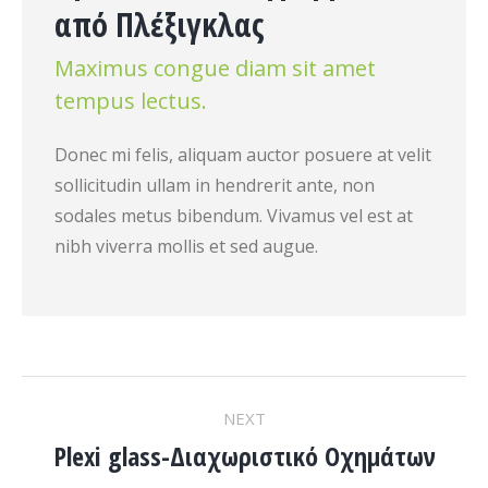
από Πλέξιγκλας
Maximus congue diam sit amet
tempus lectus.
Donec mi felis, aliquam auctor posuere at velit
sollicitudin ullam in hendrerit ante, non
sodales metus bibendum. Vivamus vel est at
nibh viverra mollis et sed augue.
PROJECT
NEXT
NAVIGATION
Plexi glass-Διαχωριστικό Οχημάτων
Next
project: