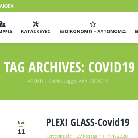
ΛΛΙΘΕΑ
ΚΑΤΑΣΚΕΥΕΣ
ΕΞΟΙΚΟΝΟΜΩ – ΑΥΤΟΝΟΜΩ
Ε
ΙΡΕΙΑ
TAG ARCHIVES:
COVID19
You are here:
ΑΡΧΙΚΗ
Entries tagged with "COVID19"
PLEXI GLASS-Covid19
Νοέ
11
Κατασκευές
By
kostas
11/11/2020