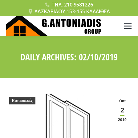
ΤΗΛ. 210 9581226
ΛΑΣΚΑΡΙΔΟΥ 153-155 ΚΑΛΛΙΘΕΑ
DAILY ARCHIVES:
02/10/2019
You are here:
Κατασκευές
Οκτ
2
2019