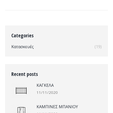
Categories
Κατασκευές
(19)
Recent posts
ΚΑΓΚΕΛΑ
11/11/2020
ΚΑΜΠΙΝΕΣ ΜΠΑΝΙΟΥ