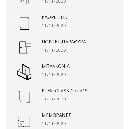
11/11/2020
ΚΑΘΡΕΠΤΕΣ
11/11/2020
ΠΟΡΤΕΣ-ΠΑΡΑΘΥΡΑ
11/11/2020
ΜΠΑΛΚΟΝΙΑ
11/11/2020
PLEXI GLASS-Covid19
11/11/2020
ΜΕΜΒΡΑΝΕΣ
11/11/2020