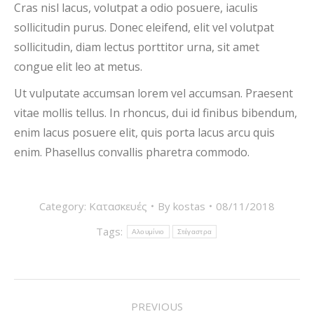
Cras nisl lacus, volutpat a odio posuere, iaculis
sollicitudin purus. Donec eleifend, elit vel volutpat
sollicitudin, diam lectus porttitor urna, sit amet
congue elit leo at metus.
Ut vulputate accumsan lorem vel accumsan. Praesent
vitae mollis tellus. In rhoncus, dui id finibus bibendum,
enim lacus posuere elit, quis porta lacus arcu quis
enim. Phasellus convallis pharetra commodo.
Category:
Κατασκευές
By
kostas
08/11/2018
Tags:
Αλουμίνιο
Στέγαστρα
POST
PREVIOUS