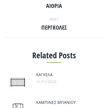
NAVIGATION
ΑΙΘΡΙΑ
Previous
post:
NEXT
ΠΕΡΓΚΟΛΕΣ
Next
post:
Related Posts
ΚΑΓΚΕΛΑ
11/11/2020
ΚΑΜΠΙΝΕΣ ΜΠΑΝΙΟΥ